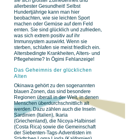
sie sich größter Zufriedenheit und
allerbester Gesundheit! Selbst
Hundertjährige kann man hier
beobachten, wie sie leichten Sport
machen oder Gemüse auf dem Feld
ernten. Sie sind glücklich und zufrieden,
was sich extrem positiv auf ihr
Immunsystem auswirkt. Wenn sie
sterben, schlafen sie meist friedlich ein.
Altersbedingte Krankheiten, Alters- und
Pflegeheime? In Ōgimi Fehlanzeige!
Das Geheimnis der glücklichen
Alten
Okinawa gehört zu den sogenannten
blauen Zonen, das sind besondere
Regionen überall in der Welt, in denen
Menschen überdurchschnittlich alt
werden. Dazu zählen auch die Inseln
Sardinien (Italien), Ikaria
(Griechenland), die Nicoya-Halbinsel
(Costa Rica) sowie die Gemeinschaft
der Siebenten-Tags-Adventisten im
Städtchen Loma Linda (Kalifornien).