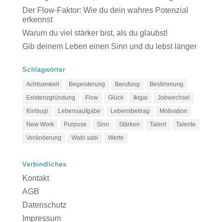
Der Flow-Faktor: Wie du dein wahres Potenzial
erkennst
Warum du viel stärker bist, als du glaubst!
Gib deinem Leben einen Sinn und du lebst länger
Schlagwörter
Achtsamkeit
Begeisterung
Berufung
Bestimmung
Existenzgründung
Flow
Glück
Ikigai
Jobwechsel
Kintsugi
Lebensaufgabe
Lebensbeitrag
Motivation
New Work
Purpose
Sinn
Stärken
Talent
Talente
Veränderung
Wabi sabi
Werte
Verbindliches
Kontakt
AGB
Datenschutz
Impressum